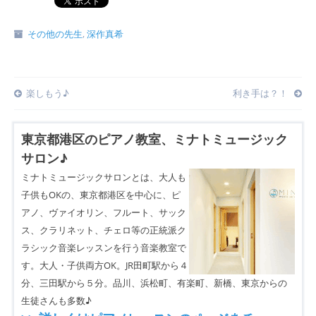
その他の先生
,
深作真希
Post
楽しもう♪
利き手は？！
navigation
東京都港区のピアノ教室、ミナトミュージック
サロン♪
ミナトミュージックサロンとは、大人も
子供もOKの、東京都港区を中心に、ピ
アノ、ヴァイオリン、フルート、サック
ス、クラリネット、チェロ等の正統派ク
ラシック音楽レッスンを行う音楽教室で
す。大人・子供両方OK。JR田町駅から４
分、三田駅から５分。品川、浜松町、有楽町、新橋、東京からの
生徒さんも多数♪