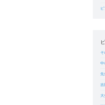
ピ
そ
中
先
吉
大