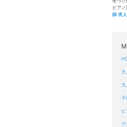
使った
ピアノ
師 求人
M
H
大
大
子
ピ
ア