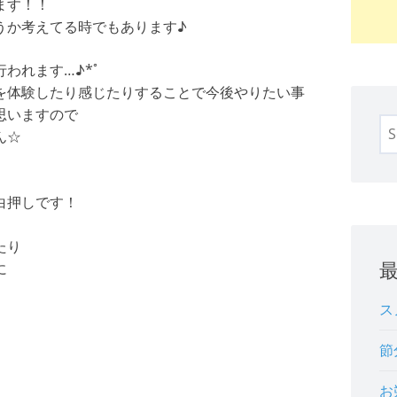
ます！！
うか考えてる時でもあります♪
われます…♪*ﾟ
を体験したり感じたりすることで今後やりたい事
思いますので
Se
ん☆
for
白押しです！
たり
に
？
ス
節
お