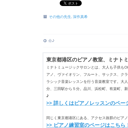
その他の先生
,
深作真希
Post
命♪
navigation
東京都港区のピアノ教室、ミナトミ
ミナトミュージックサロンとは、大人も子供もO
アノ、ヴァイオリン、フルート、サックス、クラ
ラシック音楽レッスンを行う音楽教室です。大人・
分、三田駅から５分。品川、浜松町、有楽町、新
♪
>> 詳しくはピアノレッスンのペー
同じく東京都港区にある、アクセス抜群のピアノ
>> ピアノ練習室のページはこちら