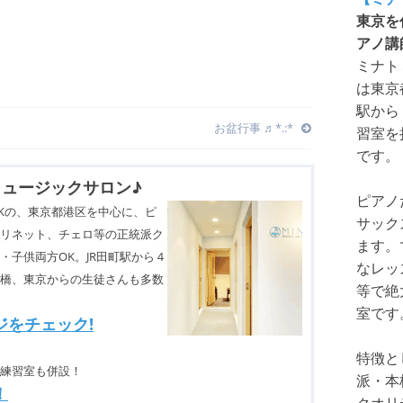
東京を
アノ講
ミナト
は東京
駅から
お盆行事 ♬︎*.:*
習室を
です。
ュージックサロン♪
ピアノ
Kの、東京都港区を中心に、ピ
サック
リネット、チェロ等の正統派ク
ます。
子供両方OK。JR田町駅から４
なレッ
橋、東京からの生徒さんも多数
等で絶
室です
ジをチェック!
特徴と
練習室も併設！
派・本
！