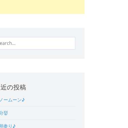
arch
:
最近の投稿
ノームーン♪
分👹
朔参り♪