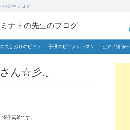
ノの先生ブログ
 ミナトの先生のブログ
の久しぶりのピアノ
子供のピアノレッスン
ピアノ講師一
さん☆彡.。
、深作真希です。