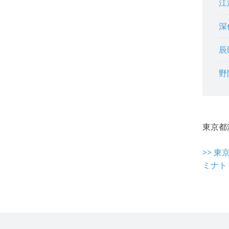
江
深
辰
野
東京都
>> 
ミナト