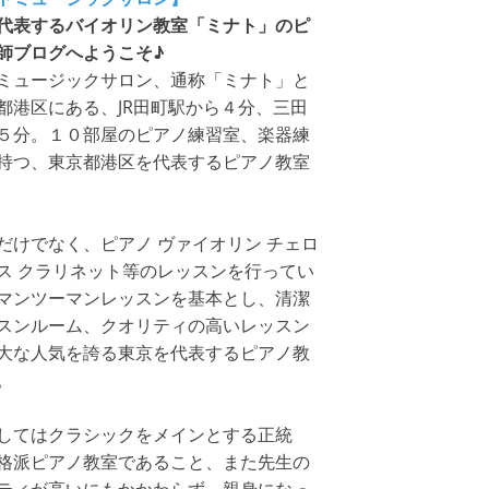
代表するバイオリン教室「ミナト」のピ
師ブログへようこそ♪
ミュージックサロン、通称「ミナト」と
都港区にある、JR田町駅から４分、三田
５分。１０部屋のピアノ練習室、楽器練
持つ、東京都港区を代表するピアノ教室
だけでなく、ピアノ ヴァイオリン チェロ
ス クラリネット等のレッスンを行ってい
マンツーマンレッスンを基本とし、清潔
スンルーム、クオリティの高いレッスン
大な人気を誇る東京を代表するピアノ教
。
してはクラシックをメインとする正統
格派ピアノ教室であること、また先生の