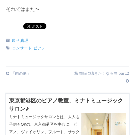
それではまた〜
辰巳 真理
コンサート
,
ピアノ
Post
「雨の庭」
梅雨時に聴きたくなる曲 part.2
navigation
東京都港区のピアノ教室、ミナトミュージック
サロン♪
ミナトミュージックサロンとは、大人も
子供もOKの、東京都港区を中心に、ピ
アノ、ヴァイオリン、フルート、サック