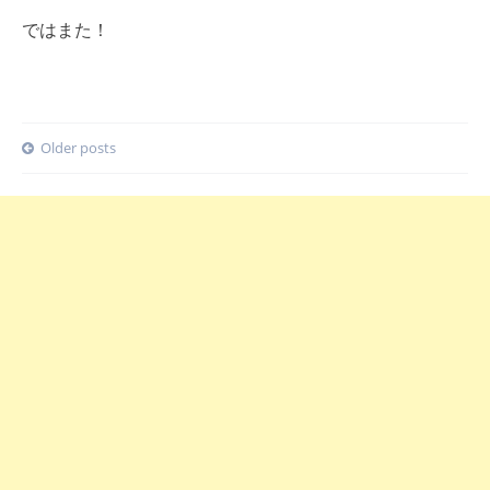
ではまた！
Posts
Older posts
navigation